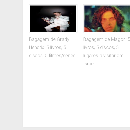
Bagagem de Grady
Bagagem de Magon: 
Hendrix: 5 livros, 5
livros, 5 discos, 5
discos, 5 filmes/séries
lugares a visitar em
Israel