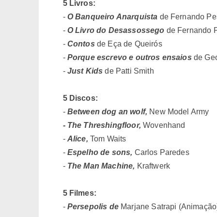
5 Livros:
-
O Banqueiro Anarquista
de Fernando Pe
-
O Livro do Desassossego
de Fernando 
-
Contos
de Eça de Queirós
-
Porque escrevo e outros ensaios
de Geo
-
Just Kids
de Patti Smith
5 Discos:
-
Between dog an wolf,
New Model Army
- T
he Threshingfloor,
Wovenhand
-
Alice,
Tom Waits
-
Espelho de sons,
Carlos Paredes
-
The Man Machine,
Kraftwerk
5 Filmes:
-
Persepolis de
Marjane Satrapi (Animação