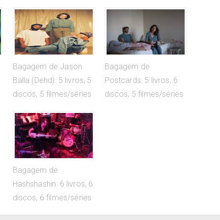
5
Bagagem de Jason
Bagagem de
Balla (Dehd): 5 livros, 5
Postcards: 5 livros, 6
discos, 5 filmes/séries
discos, 5 filmes/séries
Bagagem de
Hashshashin: 6 livros, 6
discos, 6 filmes/séries