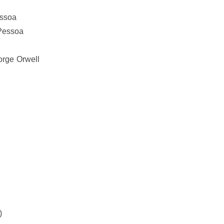
ssoa
Pessoa
rge Orwell
)