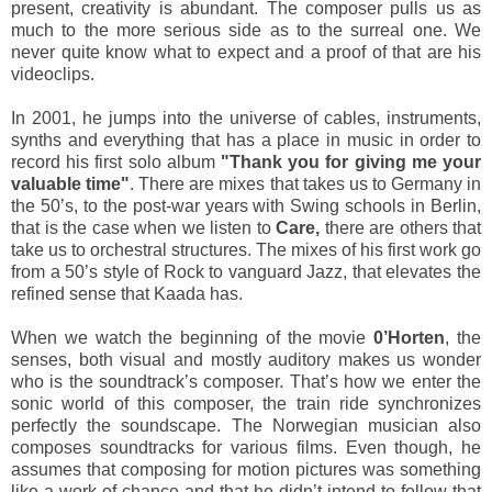
present, creativity is abundant.
The composer pulls us as 
much to the more serious side as to the surreal one. 
We
never quite know what to expect and a proof of that are his
videoclips.
In 2001, he jumps into the universe of cables, instruments,
synths and everything that has a place in music in order to
record his first solo album
"Thank you for giving me your
valuable time"
. There are mixes that takes us to Germany in
the 50’s, to the post-war years with Swing schools in Berlin,
that is the case when we listen to
Care,
there are others that
take us to orchestral structures. The mixes of his first work go
from a 50’s style of Rock to vanguard Jazz, that elevates the
refined sense that Kaada has.
When we watch the beginning of the movie
0’Horten
, the
senses, both visual and mostly auditory makes us wonder
who is the soundtrack’s composer. That’s how we enter the
sonic world of this composer, the train ride synchronizes
perfectly the soundscape. The Norwegian musician also
composes soundtracks for various films. Even though, he
assumes that composing for motion pictures was something
like a work of chance and that he didn’t intend to follow that