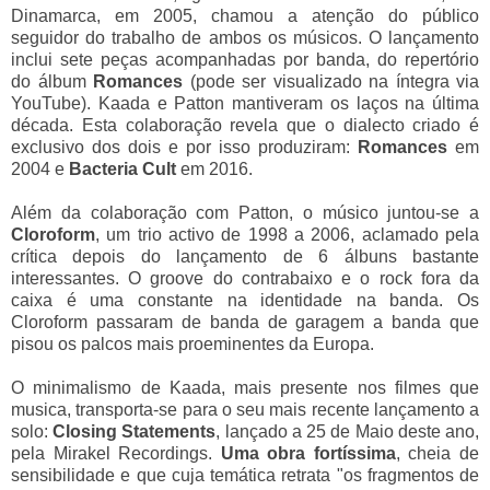
Dinamarca, em 2005, chamou a atenção do público
seguidor do trabalho de ambos os músicos. O lançamento
inclui sete peças acompanhadas por banda, do repertório
do álbum
Romances
(pode ser visualizado na íntegra via
YouTube). Kaada e Patton mantiveram os laços na última
década. Esta colaboração revela que o dialecto criado é
exclusivo dos dois e por isso produziram:
Romances
em
2004 e
Bacteria Cult
em 2016.
Além da colaboração com Patton, o músico juntou-se a
Cloroform
, um trio
activo de 1998 a 2006,
aclamado pela
crítica
depois do lançamento de 6 álbuns bastante
interessantes. O groove do contrabaixo e o rock fora da
caixa é uma constante na identidade na banda. Os
Cloroform passaram de banda de garagem a banda que
pisou os palcos mais proeminentes da Europa.
O minimalismo de Kaada, mais presente nos filmes que
musica, transporta-se para o seu mais recente lançamento a
solo:
Closing Statements
, lançado a 25 de Maio deste ano,
pela Mirakel Recordings.
Uma obra fortíssima
, cheia de
sensibilidade e que cuja temática retrata "os fragmentos de