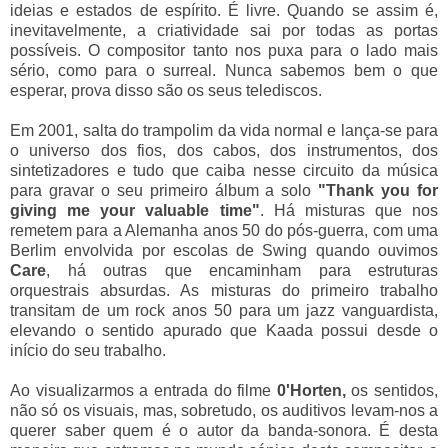
ideias e estados de espírito. É livre. Quando se assim é,
inevitavelmente, a criatividade sai por todas as portas
possíveis. O compositor tanto nos puxa para o lado mais
sério, como para o surreal. Nunca sabemos bem o que
esperar, prova disso são os seus telediscos.
Em 2001, salta do trampolim da vida normal e lança-se para
o universo dos fios, dos cabos, dos instrumentos, dos
sintetizadores e tudo que caiba nesse circuito da música
para gravar o seu primeiro álbum a solo
"Thank you for
giving me your valuable time"
.
Há misturas que nos
remetem para a Alemanha anos 50 do pós-guerra, com uma
Berlim envolvida por escolas de Swing quando ouvimos
Care
, há outras que encaminham para estruturas
orquestrais absurdas. As misturas do primeiro trabalho
transitam de um rock anos 50 para um jazz vanguardista,
elevando o sentido apurado que Kaada possui desde o
início do seu trabalho.
Ao visualizarmos a entrada do filme
0'Horten
,
os sentidos,
não só os visuais, mas, sobretudo, os auditivos levam-nos a
querer saber quem é o autor da banda-sonora. É desta