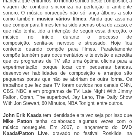
maneira que entramos no mundo sónico
deste compositor, a
viagem de comboio sincroniza na perfeição
o ambiente
sonoro
. O músico norueguês não só lança álbuns a solo
como também
musica vários filmes
. Ainda que assuma
que compor para filmes tenha sido apenas obra do acaso, e
que não tenha tido a intenção de seguir essa direcção, o
músico, no início,
durante o processo de
composição,
sentia-se nervoso e stressado. Hoje fica
contente quando compõe para filmes. Paralelamente
compõe também para documentários e televisão e acredita
que os programas de TV são uma óptima oficina para a
experimentação, porque
tocar com pequenas bandas,
desenvolver habilidades de composição e arranjos são
pequenas portas que não se abririam de outra forma.
Os
trabalhos que fez para TV foram ouvidos nos canais CNN,
CBS, NBC e em programas
de TV: Late Night With Jimmy
Fallon, Oprah, The superbowl, Jay Leno, The Daily Show
With Jon Stewart, 60 Minutos, NBA Tonight, entre outros.
John Erik Kaada
tem identidade e talvez seja por isso que
Mike Patton
tenha colaborado algumas vezes com o
músico norueguês. Em 2007, o lançamento do
DVD
Kaada/Patton Live
,
gravado no festival Roskilde, na