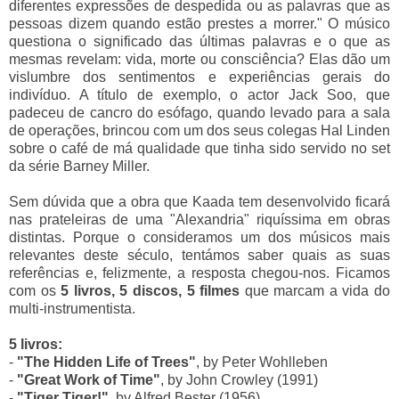
diferentes expressões de despedida ou as palavras que as
pessoas dizem quando estão prestes a morrer."
O músico
questiona o significado das últimas palavras e o que as
mesmas revelam: vida, morte ou consciência? Elas dão um
vislumbre dos sentimentos e experiências gerais do
indivíduo. A título de exemplo, o actor Jack Soo, que
padeceu de cancro do esófago, quando levado para a sala
de operações, brincou com um dos seus colegas Hal Linden
sobre o café de má qualidade que tinha sido servido no set
da série Barney Miller.
Sem dúvida que a obra que Kaada tem desenvolvido ficará
nas prateleiras de uma "Alexandria" riquíssima em obras
distintas. Porque o
consideramos um dos músicos mais
relevantes deste século, tentámos saber quais as suas
referências e, felizmente, a resposta chegou-nos. Ficamos
com os
5 livros, 5 discos, 5 filmes
que marcam a vida do
multi-instrumentista.
5 livros:
-
"The Hidden Life of Trees"
, by Peter Wohlleben
-
"Great Work of Time"
, by John Crowley (1991)
-
"Tiger Tiger!"
, by Alfred Bester (1956)