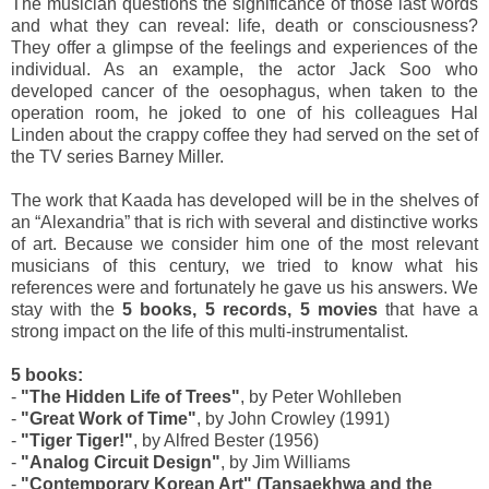
The musician questions the significance of those last words
and what they can reveal: life, death or consciousness?
They offer a glimpse of the feelings and experiences of the
individual. As an example, the actor Jack Soo who
developed cancer of the oesophagus, when taken to the
operation room, he joked to one of his colleagues Hal
Linden about the crappy coffee they had served on the set of
the TV series Barney Miller.
The work that Kaada has developed will be in the shelves of
an “Alexandria” that is rich with several and distinctive works
of art. Because we consider him one of the most relevant
musicians of this century, we tried to know what his
references were and fortunately he gave us his answers. We
stay with the
5 books, 5 records, 5 movies
that have a
strong impact on the life of this multi-instrumentalist.
5 books:
-
"The Hidden Life of Trees"
, by Peter Wohlleben
-
"Great Work of Time"
, by John Crowley (1991)
-
"Tiger Tiger!"
, by Alfred Bester (1956)
-
"Analog Circuit Design"
, by Jim Williams
-
"Contemporary Korean Art" (Tansaekhwa and the