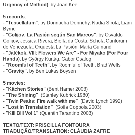
Urgency of Method)
, by Joan Kee
5 records:
-
"Tessellatum"
, by Donnacha Dennehy, Nadia Sirota, Liam
Byrne
-
"Golijov: La Pasión según San Marcos"
, by Osvaldo
Golijov, Jessica Rivera, Biella da Costa, Schola Cantorum
de Venezuela, Orquesta La Pasión, María Guinand
-
"Játékok, VIII: Flowers We Are" - For Miyako (For Four
Hands),
by György Kurtág, Gabor Csalog
-
"Roomful of Teeth"
, by Roomful of Teeth, Brad Wells
-
"Gravity"
, by Ben Lukas Boysen
5 movies:
-
"Kitchen Stories"
(Bent Hamer 2003)
-
"The Shining"
(Stanley Kubrick 1980)
-
"Twin Peaks: Fire walk with me"
(David Lynch 1992)
-
"Lost in Translation"
(Sofia Coppola 2003)
-
"Kill BIll Vol 1"
(Quentin Tarantino 2003)
TEXTO/TEXT: PRISCILLA FONTOURA
TRADUÇÃO/TRANSLATION: CLÁUDIA ZAFRE