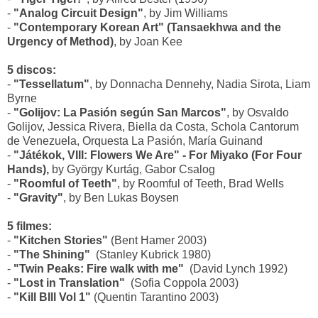
-
"Analog Circuit Design"
, by Jim Williams
-
"Contemporary Korean Art" (Tansaekhwa and the
Urgency of Method)
, by Joan Kee
5 discos:
-
"Tessellatum"
, by Donnacha Dennehy, Nadia Sirota, Liam
Byrne
-
"Golijov: La Pasión según San Marcos"
, by Osvaldo
Golijov, Jessica Rivera, Biella da Costa, Schola Cantorum
de Venezuela, Orquesta La Pasión, María Guinand
-
"Játékok, VIII: Flowers We Are" - For Miyako (For Four
Hands),
by György Kurtág, Gabor Csalog
-
"Roomful of Teeth"
, by Roomful of Teeth, Brad Wells
-
"Gravity"
, by Ben Lukas Boysen
5 filmes:
-
"Kitchen Stories"
(Bent Hamer 2003)
-
"The Shining"
(Stanley Kubrick 1980)
-
"Twin Peaks: Fire walk with me"
(David Lynch 1992)
-
"Lost in Translation"
(Sofia Coppola 2003)
-
"Kill BIll Vol 1"
(Quentin Tarantino 2003)