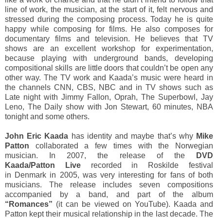
line of work, the musician, at the start of it, felt nervous and
stressed during the composing process. Today he is quite
happy while composing for films. He also composes for
documentary films and television. He believes that TV
shows are an excellent workshop for experimentation,
because playing with underground bands, developing
compositional skills are little doors that couldn’t be open any
other way. The TV work and Kaada’s music were heard in
the channels CNN, CBS, NBC and in TV shows such as
Late night with Jimmy Fallon, Oprah, The Superbowl, Jay
Leno, The Daily show with Jon Stewart, 60 minutes, NBA
tonight and some others.
John Eric Kaada
has identity and maybe that’s why
Mike
Patton
collaborated a few times with the Norwegian
musician. In 2007, the release of the
DVD
Kaada/Patton Live
recorded in Roskilde festival
in Denmark in 2005, was very interesting for fans of both
musicians. The release includes seven compositions
accompanied by a band, and part of the album
“Romances”
(it can be viewed on YouTube). Kaada and
Patton kept their musical relationship in the last decade. The