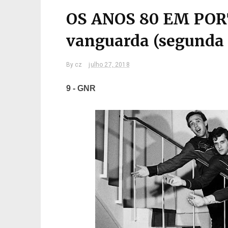
OS ANOS 80 EM POR
vanguarda (segunda 
By
cz
julho 27, 2018
9 - GNR