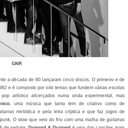
GNR
nte a década de 80 lançaram cinco discos. O primeiro e de
982 e é composto por oito temas que fundem várias escolas
 pop artístico alicerçados numa onda experimental, mas
nico
, uma música que tanto tem de criativo como de
itarras melódica e pela letra críptica e que faz jogos de
-punk, O slow que veio do frio com uma malha de guitarras
uê de sedutor.
Dupond & Dupond
é uma das canções mais