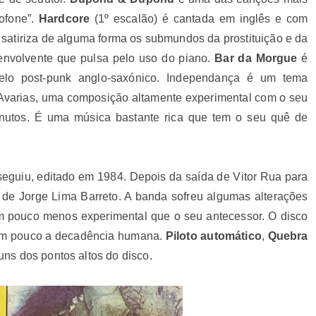
xofone”.
Hardcore
(1º escalão) é cantada em inglês e com
ra satiriza de alguma forma os submundos da prostituição e da
envolvente que pulsa pelo uso do piano.
Bar da Morgue
é
pelo post-punk anglo-saxónico. Independança é um tema
a Avarias, uma composição altamente experimental com o seu
nutos. É uma música bastante rica que tem o seu quê de
seguiu, editado em 1984. Depois da saída de Vitor Rua para
o de Jorge Lima Barreto
. A banda sofreu algumas alterações
 pouco menos experimental que o seu antecessor. O disco
e um pouco a decadência humana.
Piloto automático
,
Quebra
uns dos pontos altos do disco.