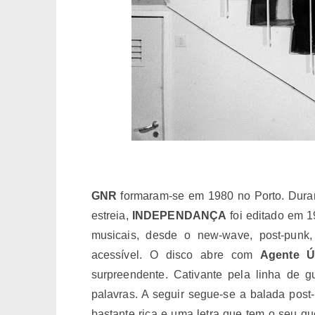
GNR
formaram
-se em 1980 no Porto. Dura
estreia,
INDEPENDANÇA
foi editado em 1
musicais, desde o new-wave, post-punk,
acessível. O disco abre com
Agente Ú
surpreendente. Cativante pela linha de gu
palavras. A seguir segue-se a balada post
bastante rica e uma letra que tem o seu q