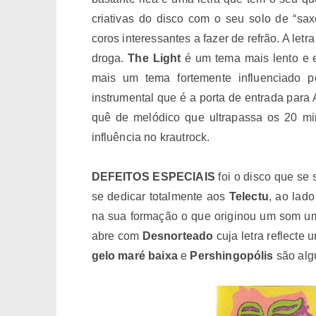
criativas do disco com o seu solo de “sa
coros interessantes a fazer de refrão. A let
droga.
The Light
é um tema mais lento e 
mais um tema fortemente influenciado 
instrumental que é a porta de entrada par
quê de melódico que ultrapassa os 20 mi
influência no krautrock.
DEFEITOS ESPECIAIS
foi o disco que se 
se dedicar totalmente aos
Telectu
, ao lad
na sua formação o que originou um som um
abre com
Desnorteado
cuja letra reflect
gelo maré baixa
e
Pershingopólis
são alg