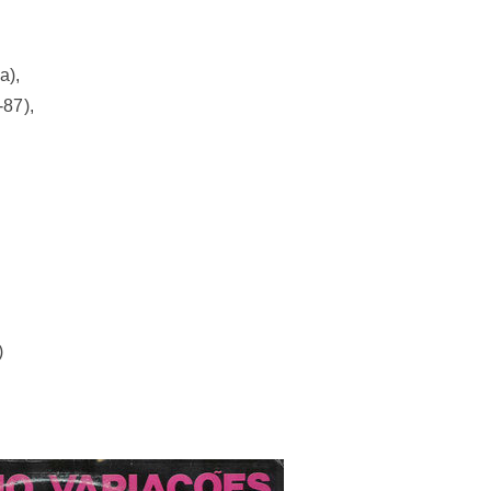
ra),
-87),
)