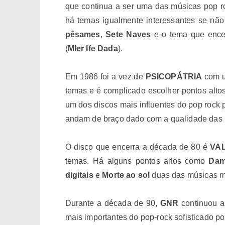
que continua a ser uma das músicas pop r
há temas igualmente interessantes se nã
pêsames
,
Sete Naves
e o tema que ence
(
Mler Ife Dada
).
Em 1986 foi a vez de
PSICOPÁTRIA
com u
temas e é complicado escolher pontos altos
um dos discos mais influentes do pop rock 
andam de braço dado com a qualidade das l
O disco que encerra a década de 80 é
VA
temas. Há alguns pontos altos como
Dam
digitais
e
Morte ao sol
duas das músicas m
Durante a década de 90,
GNR
continuou a
mais importantes do pop-rock sofisticado p