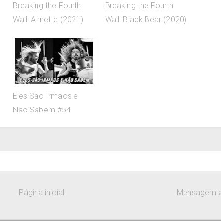
Breaking the Fourth
Breaking the Fourth
Wall: Annette (2021)
Wall: Black Bear (2020)
Eles São Irmãos e
Não Sabem #54
Página inicial
Mensagem a