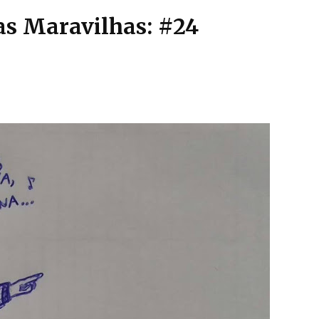
as Maravilhas: #24