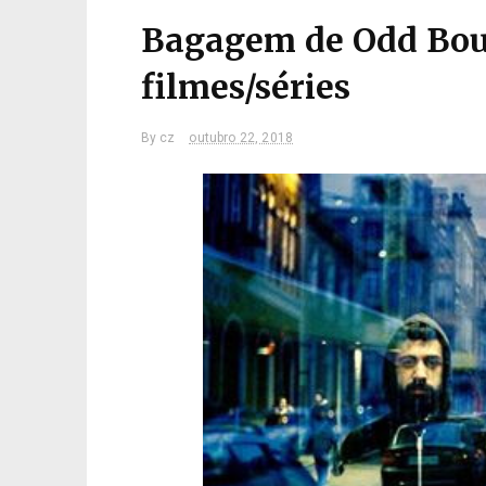
Bagagem de Odd Bound
filmes/séries
By
cz
outubro 22, 2018