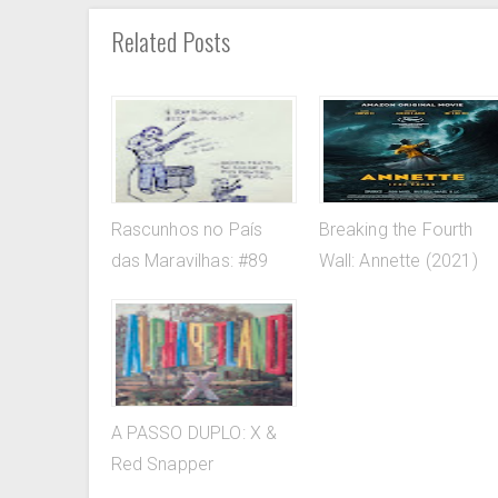
Related Posts
Rascunhos no País
Breaking the Fourth
das Maravilhas: #89
Wall: Annette (2021)
A PASSO DUPLO: X &
Red Snapper