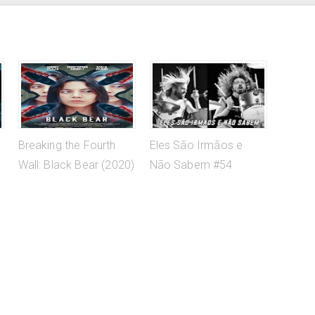
Breaking the Fourth
Eles São Irmãos e
Wall: Black Bear (2020)
Não Sabem #54