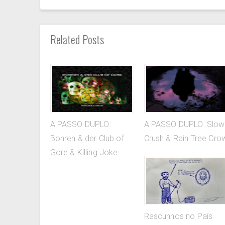
Related Posts
A PASSO DUPLO:
A PASSO DUPLO: Slow
Bohren & der Club of
Crush & Rain Tree Cro
Gore & Killing Joke
Rascunhos no País