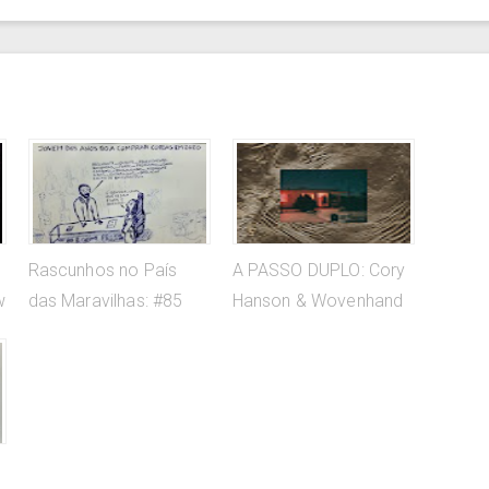
Rascunhos no País
A PASSO DUPLO: Cory
w
das Maravilhas: #85
Hanson & Wovenhand