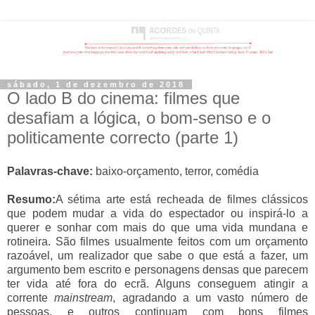
sábado, 1 de dezembro de 2018
O lado B do cinema: filmes que
desafiam a lógica, o bom-senso e o
politicamente correcto (parte 1)
Palavras-chave:
baixo-orçamento, terror, comédia
Resumo:
A sétima arte está rechead
a de filmes clássicos
que podem mudar a vida do espectador ou inspirá-lo a
querer e sonhar com mais do que uma vida mundana e
rotineira. São filmes usualmente feitos com um orçamento
razoável, um realizador que sabe o que está a fazer, um
argumento bem escrito e personagens densas que parecem
ter vida até fora do ecrã. Alguns conseguem atingir a
corrente
mainstream
, agradando a um vasto número de
pessoas, e outros continuam com bons filmes