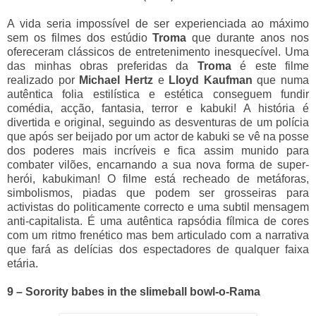
A vida seria impossível de ser experienciada ao máximo
sem os filmes dos estúdio
Troma
que durante anos nos
ofereceram clássicos de entretenimento inesquecível. Uma
das minhas obras preferidas da
Troma
é este filme
realizado por
Michael Hertz
e
Lloyd Kaufman
que numa
autêntica folia estilística e estética conseguem fundir
comédia, acção, fantasia, terror e kabuki! A história é
divertida e original, seguindo as desventuras de um polícia
que após ser beijado por um actor de kabuki se vê na posse
dos poderes mais incríveis e fica assim munido para
combater vilões, encarnando a sua nova forma de super-
herói, kabukiman! O filme está recheado de metáforas,
simbolismos, piadas que podem ser grosseiras para
activistas do politicamente correcto e uma subtil mensagem
anti-capitalista. É uma autêntica rapsódia fílmica de cores
com um ritmo frenético mas bem articulado com a narrativa
que fará as delícias dos espectadores de qualquer faixa
etária.
9 – Sorority babes in the slimeball bowl-o-Rama