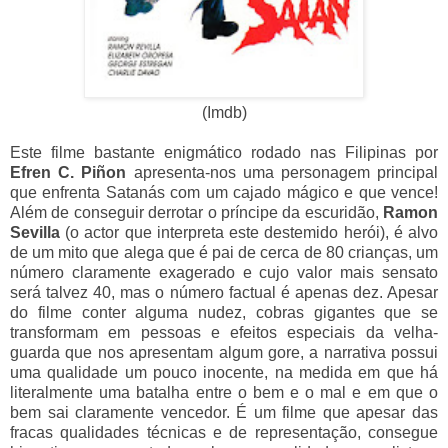
(Imdb)
Este filme bastante enigmático rodado nas Filipinas por
Efren C. Piñon
apresenta-nos uma personagem principal
que enfrenta Satanás com um cajado mágico e que vence!
Além de conseguir derrotar o príncipe da escuridão,
Ramon
Sevilla
(o actor que interpreta este destemido herói), é alvo
de um mito que alega que é pai de cerca de 80 crianças, um
número claramente exagerado e cujo valor mais sensato
será talvez 40, mas o número factual é apenas dez. Apesar
do filme conter alguma nudez, cobras gigantes que se
transformam em pessoas e efeitos especiais da velha-
guarda que nos apresentam algum gore, a narrativa possui
uma qualidade um pouco inocente, na medida em que há
literalmente uma batalha entre o bem e o mal e em que o
bem sai claramente vencedor. É um filme que apesar das
fracas qualidades técnicas e de representação, consegue