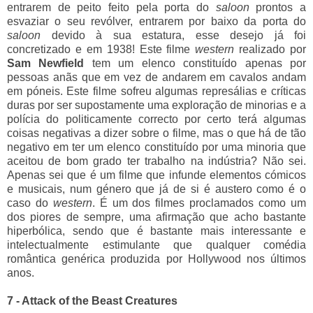
entrarem de peito feito pela porta do
saloon
prontos a
esvaziar o seu revólver, entrarem por baixo da porta do
saloon
devido à sua estatura, esse desejo já foi
concretizado e em 1938! Este filme
western
realizado por
Sam Newfield
tem um elenco constituído apenas por
pessoas anãs que em vez de andarem em cavalos andam
em póneis. Este filme sofreu algumas represálias e críticas
duras por ser supostamente uma exploração de minorias e a
polícia do politicamente correcto por certo terá algumas
coisas negativas a dizer sobre o filme, mas o que há de tão
negativo em ter um elenco constituído por uma minoria que
aceitou de bom grado ter trabalho na indústria? Não sei.
Apenas sei que é um filme que infunde elementos cómicos
e musicais, num género que já de si é austero como é o
caso do
western
. É um dos filmes proclamados como um
dos piores de sempre, uma afirmação que acho bastante
hiperbólica, sendo que é bastante mais interessante e
intelectualmente estimulante que qualquer comédia
romântica genérica produzida por Hollywood nos últimos
anos.
7 - Attack of the Beast Creatures