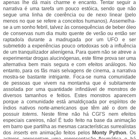
apenas lhe dá mais charme e encanto. Tentar seguir a
narrativa é uma tarefa um pouco estóica, sendo que não
segue uma linha de coerência ou de nexo linear (pelo
menos no que se refere a conceitos humanos). Assemelha-
se a um sonho febril, talvez às consequências de beber óleo
de conservas num dia muito quente de verão ou então ser
raptado/a durante a madrugada por um UFO e ser
submetido a experiências pouco ortodoxas sob a influência
de um tranquilizador alienígena. Para quem não se atreve a
experimentar drogas alucinógenas, este filme prova ser uma
alternativa bem mais segura e com efeitos análogos. No
entanto, para os fãs mais selvagens de cinema, a narrativa
mostra-se bastante intrigante. Foca-se numa comunidade
de pessoas que vivem na montanha que é subitamente
assolada por uma quantidade infindável de monstros de
diversos tamanhos e feitios. Estes monstros aparecem
porque a comunidade está amaldiçoada por espíritos de
índios nativos norte-americanos que têm até o dom de
possuir
totems
. Neste filme não há CGI’S nem efeitos
especiais careiros, não! É tudo feito na base da animação
em barro que partilha as mesmas características surrealistas
dos
inserts
em animação feitos pelos
Monty Python
. Os
actores apresentam uma representação fleumática e há