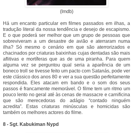
(Imdb)
Há um encanto particular em filmes passados em ilhas, a
tradução literal da nossa tendência e desejo de escapismo.
E o que poderá ser melhor que um grupo de pessoas que
sobreviveram a um desastre de avião e aterraram numa
ilha? Só mesmo o cenário em que são aterrorizados e
chacinados por criaturas baixinhas cujas dentadas são mais
aflitivas e mortíferas que as de uma piranha. Para quem
alguma vez se perguntou qual seria a aparência de um
boneco troll se tivesse feito um pacto com Satanás, pode ver
este clássico dos anos 80 e ver a sua questão perfeitamente
respondida. Eles atacam em bando e o som dos seus
passos é francamente memorável. O filme tem um ritmo um
pouco lento no geral até às cenas de massacre e carnificina
que são merecedoras do adágio “contado ninguém
acredita”. Estas criaturas minúsculas e homicidas são
também os melhores actores do filme.
8 - Sgt. Kabukiman Nypd