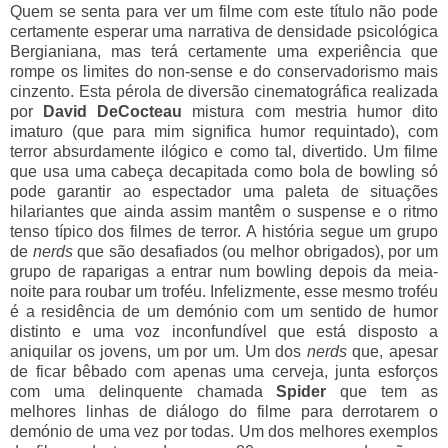
Quem se senta para ver um filme com este título não pode
certamente esperar uma narrativa de densidade psicológica
Bergianiana, mas terá certamente uma experiência que
rompe os limites do non-sense e do conservadorismo mais
cinzento. Esta pérola de diversão cinematográfica realizada
por
David DeCocteau
mistura com mestria humor dito
imaturo (que para mim significa humor requintado), com
terror absurdamente ilógico e como tal, divertido. Um filme
que usa uma cabeça decapitada como bola de bowling só
pode garantir ao espectador uma paleta de situações
hilariantes que ainda assim mantêm o suspense e o ritmo
tenso típico dos filmes de terror. A história segue um grupo
de
nerds
que são desafiados (ou melhor obrigados), por um
grupo de raparigas a entrar num bowling depois da meia-
noite para roubar um troféu. Infelizmente, esse mesmo troféu
é a residência de um demónio com um sentido de humor
distinto e uma voz inconfundível que está disposto a
aniquilar os jovens, um por um. Um dos
nerds
que, apesar
de ficar bêbado com apenas uma cerveja, junta esforços
com uma delinquente chamada
Spider
que tem as
melhores linhas de diálogo do filme para derrotarem o
demónio de uma vez por todas. Um dos melhores exemplos