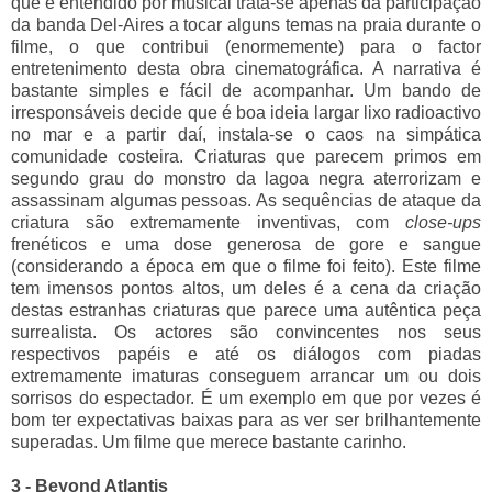
que é entendido por musical trata-se apenas da participação
da banda Del-Aires a tocar alguns temas na praia durante o
filme, o que contribui (enormemente) para o factor
entretenimento desta obra cinematográfica. A narrativa é
bastante simples e fácil de acompanhar. Um bando de
irresponsáveis decide que é boa ideia largar lixo radioactivo
no mar e a partir daí, instala-se o caos na simpática
comunidade costeira. Criaturas que parecem primos em
segundo grau do monstro da lagoa negra aterrorizam e
assassinam algumas pessoas. As sequências de ataque da
criatura são extremamente inventivas, com
close-ups
frenéticos e uma dose generosa de gore e sangue
(considerando a época em que o filme foi feito). Este filme
tem imensos pontos altos, um deles é a cena da criação
destas estranhas criaturas que parece uma autêntica peça
surrealista. Os actores são convincentes nos seus
respectivos papéis e até os diálogos com piadas
extremamente imaturas conseguem arrancar um ou dois
sorrisos do espectador. É um exemplo em que por vezes é
bom ter expectativas baixas para as ver ser brilhantemente
superadas. Um filme que merece bastante carinho.
3 - Beyond Atlantis