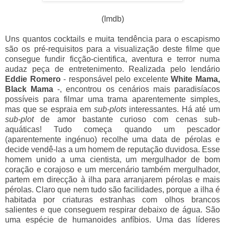
(Imdb)
Uns quantos cocktails e muita tendência para o escapismo
são os pré-requisitos para a visualização deste filme que
consegue fundir ficção-cientifica, aventura e terror numa
audaz peça de entretenimento. Realizada pelo lendário
Eddie Romero
- responsável pelo excelente
White Mama,
Black Mama
-, encontrou os cenários mais paradisíacos
possíveis para filmar uma trama aparentemente simples,
mas que se espraia em
sub-plots
interessantes. Há até um
sub-plot
de amor bastante curioso com cenas sub-
aquáticas! Tudo começa quando um pescador
(aparentemente ingénuo) recolhe uma data de pérolas e
decide vendê-las a um homem de reputação duvidosa. Esse
homem unido a uma cientista, um mergulhador de bom
coração e corajoso e um mercenário também mergulhador,
partem em direcção à ilha para arranjarem pérolas e mais
pérolas. Claro que nem tudo são facilidades, porque a ilha é
habitada por criaturas estranhas com olhos brancos
salientes e que conseguem respirar debaixo de água. São
uma espécie de humanoides anfíbios. Uma das líderes