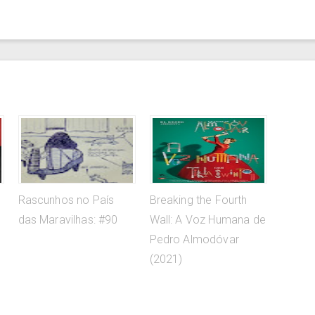
Rascunhos no País
Breaking the Fourth
das Maravilhas: #90
Wall: A Voz Humana de
Pedro Almodóvar
(2021)