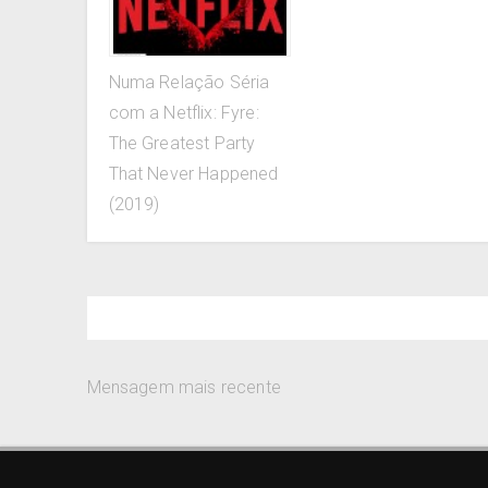
Numa Relação Séria
com a Netflix: Fyre:
The Greatest Party
That Never Happened
(2019)
Mensagem mais recente