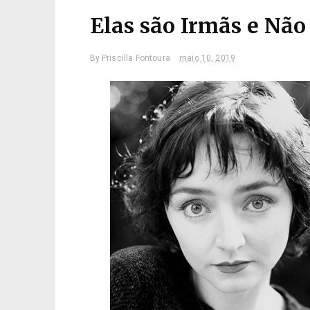
Elas são Irmãs e Nã
By
Priscilla Fontoura
maio 10, 2019