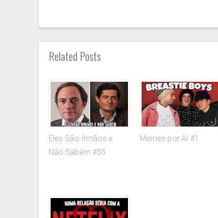
Related Posts
Eles São Irmãos e
Memes por Aí #1
Não Sabem #55