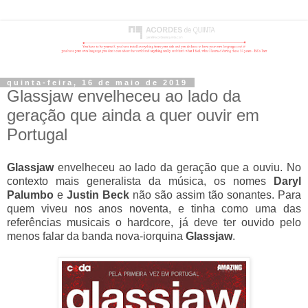
quinta-feira, 16 de maio de 2019
Glassjaw envelheceu ao lado da
geração que ainda a quer ouvir em
Portugal
Glassjaw
envelheceu ao lado da geração que a ouviu.
No
contexto mais generalista da música, os nomes
Daryl
Palumbo
e
Justin Beck
não são assim tão sonantes. Para
quem viveu nos anos noventa, e tinha como uma das
referências musicais o hardcore, já deve ter ouvido pelo
menos falar da banda nova-iorquina
Glassjaw
.