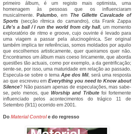
primeiro álbum, é um registo mais optimista, uma
homenagem às pessoas que os influenciaram
musicalmente.
Palumbo
, em
The Gillette Cavalcade of
Sports
(secção rítmica do camandro), cita Frank Zappa
Life's a ball / I run the world from city hall
,
um momento
exploratório de ritmo e groove, cujo ouvinte é levado para
uma viagem a passar pela alucinogénica
.
Ser original
também implica ter referências, somos moldados por aquilo
que escolhemos artisticamente, quer queiramos quer não.
Encontramos um álbum mais coeso liricamente, que aborda
questões tão actuais, como por exemplo, a da gentrificação;
sente-se, por isso, uma maturidade em relação ao passado.
Especula-se sobre o tema
Ape dos Mil
,
será uma resposta
ao que escreveu em
Everything you need to Know about
Silence
?
Não passam apenas de especulações, mas sabe-
se, pelo menos, que
Worship and Tribute
foi fortemente
influenciado pelos acontecimentos do trágico 11 de
Setembro (9/11) ocorrido em 2001.
Do
Material Control
e do regresso