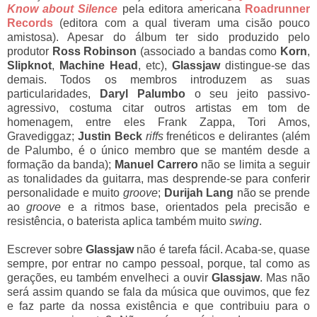
Know about Silence
pela editora americana
Roadrunner
Records
(editora com a qual tiveram uma cisão pouco
amistosa). Apesar do álbum ter sido produzido pelo
produtor
Ross Robinson
(associado a bandas como
Korn
,
Slipknot
,
Machine Head
, etc),
Glassjaw
distingue-se das
demais. Todos os membros introduzem as suas
particularidades,
Daryl Palumbo
o seu jeito passivo-
agressivo, costuma citar outros artistas em tom de
homenagem, entre eles Frank Zappa, Tori Amos,
Gravediggaz;
Justin Beck
riffs
frenéticos e delirantes (além
de Palumbo, é o único membro que se mantém desde a
formação da banda);
Manuel Carrero
não se limita a seguir
as tonalidades da guitarra, mas desprende-se para conferir
personalidade e muito
groove
;
Durijah Lang
não se prende
ao
groove
e a ritmos base, orientados pela precisão e
resistência, o baterista aplica também muito
swing
.
Escrever sobre
Glassjaw
não é tarefa fácil. Acaba-se, quase
sempre, por entrar no campo pessoal, porque, tal como as
gerações, eu também envelheci a ouvir
Glassjaw
. Mas não
será assim quando se fala da música que ouvimos, que fez
e faz parte da nossa existência e que contribuiu para o