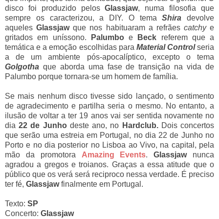
disco foi produzido pelos
Glassjaw
, numa filosofia que
sempre os caracterizou, a DIY. O tema
Shira
devolve
aqueles
Glassjaw
que nos habituaram a refrães
catchy
e
gritados em uníssono.
Palumbo
e
Beck
referem que a
temática e a emoção escolhidas para
Material Control
seria
a de um ambiente pós-apocalíptico, excepto o tema
Golgotha
que aborda uma fase de transição na vida de
Palumbo porque tornara-se um homem de família.
Se mais nenhum disco tivesse sido lançado, o sentimento
de agradecimento e partilha seria o mesmo. No entanto, a
ilusão de voltar a ter 19 anos vai ser sentida novamente no
dia
22 de Junho
deste ano, no
Hardclub.
Dois
concertos
que serão
uma estreia em Portugal, no dia 22 de Junho no
Porto e no dia posterior no Lisboa ao Vivo, na capital, pela
mão da promotora
Amazing Events
.
Glassjaw
nunca
agradou a gregos e troianos. Graças a essa atitude que o
público que os verá será reciproco nessa verdade. É preciso
ter fé,
Glassjaw
finalmente em Portugal.
Texto:
SP
Concerto:
Glassjaw