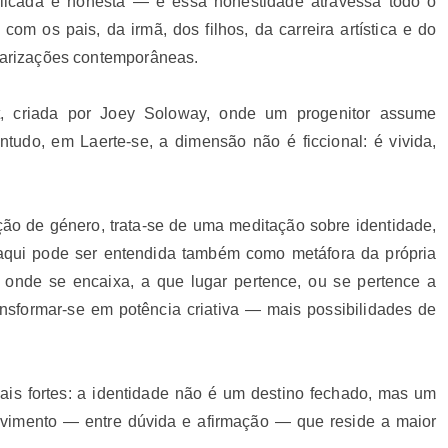
licada e honesta — e essa honestidade atravessa todo o
com os pais, da irmã, dos filhos, da carreira artística e do
olarizações contemporâneas.
nt, criada por Joey Soloway, onde um progenitor assume
ntudo, em Laerte-se, a dimensão não é ficcional: é vivida,
ão de género, trata-se de uma meditação sobre identidade,
” aqui pode ser entendida também como metáfora da própria
onde se encaixa, a que lugar pertence, ou se pertence a
nsformar-se em potência criativa — mais possibilidades de
ais fortes: a identidade não é um destino fechado, mas um
ovimento — entre dúvida e afirmação — que reside a maior