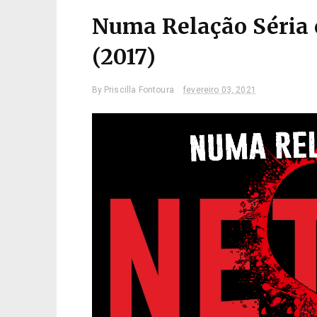
Numa Relação Séria c
(2017)
By
Priscilla Fontoura
fevereiro 03, 2021