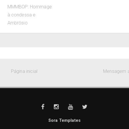
MMMBOP: Hommage
à condessa e
Ambrósio
Página inicial
Mensagem a
Sora Templates