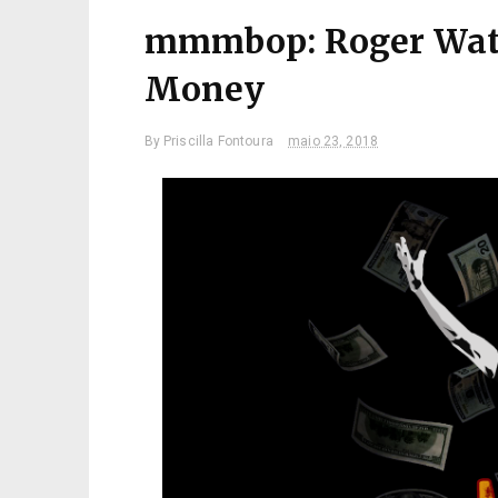
mmmbop: Roger Wate
Money
By
Priscilla Fontoura
maio 23, 2018