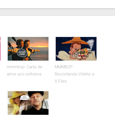
mmmbop: Carta de
MMMBOP:
amor aos solteiros
Recordando Vitinho e
X-Files