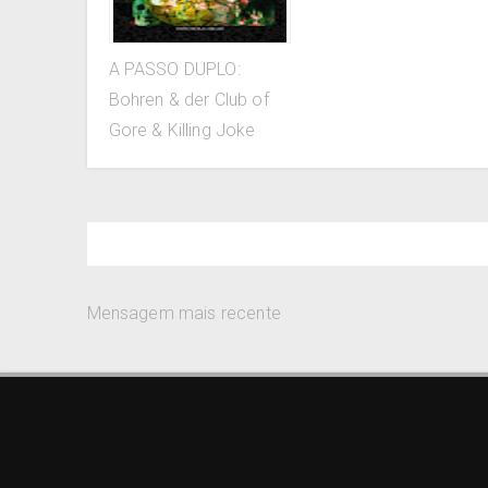
A PASSO DUPLO:
Bohren & der Club of
Gore & Killing Joke
Mensagem mais recente