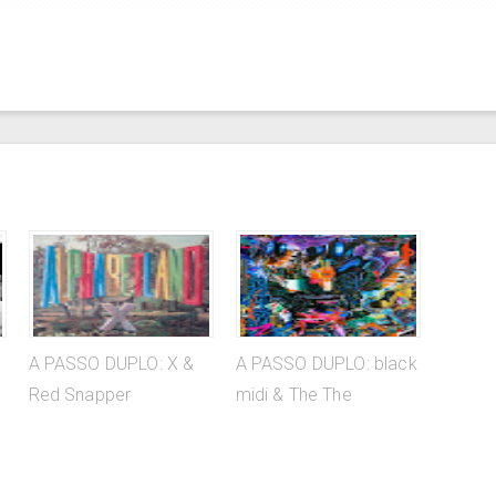
A PASSO DUPLO: X &
A PASSO DUPLO: black
Red Snapper
midi & The The