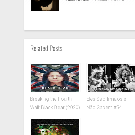
Related Posts
Breaking the Fourth
Eles São Irmãos e
Wall: Black Bear (2020)
Não Sabem #54