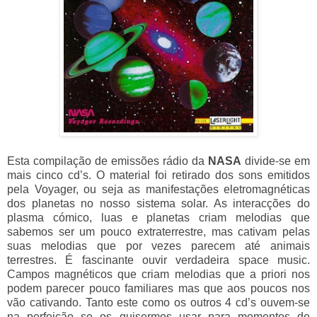
Esta compilação de emissões rádio da
NASA
divide-se em
mais cinco cd’s. O material foi retirado dos sons emitidos
pela Voyager, ou seja as manifestações eletromagnéticas
dos planetas no nosso sistema solar. As interacções do
plasma cómico, luas e planetas criam melodias que
sabemos ser um pouco extraterrestre, mas cativam pelas
suas melodias que por vezes parecem até animais
terrestres. É fascinante ouvir verdadeira space music.
Campos magnéticos que criam melodias que a priori nos
podem parecer pouco familiares mas que aos poucos nos
vão cativando. Tanto este como os outros 4 cd’s ouvem-se
na perfeição se os quisermos usar para momentos de