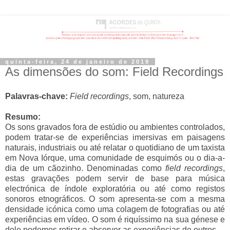
quinta-feira, 24 de janeiro de 2019
As dimensões do som: Field Recordings
Palavras-chave:
Field recordings
, som, natureza
Resumo:
Os sons gravados fora de estúdio ou ambientes controlados,
podem tratar-se de experiências imersivas em paisagens
naturais, industriais ou até relatar o quotidiano de um taxista
em Nova Iórque, uma comunidade de esquimós ou o dia-a-
dia de um cãozinho. Denominadas como
field recordings
,
estas gravações podem servir de base para música
electrónica de índole exploratória ou até como registos
sonoros etnográficos. O som apresenta-se com a mesma
densidade icónica como uma colagem de fotografias ou até
experiências em vídeo. O som é riquíssimo na sua génese e
dele podemos retirar e absorver as experiências de outros.