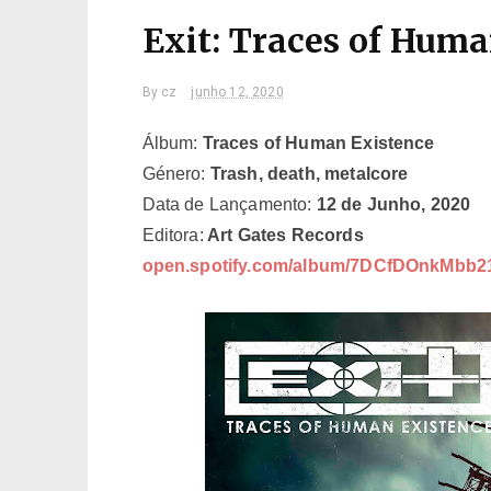
Exit: Traces of Huma
By
cz
junho 12, 2020
Álbum:
Traces of Human Existence
Género:
Trash, death, metalcore
Data de Lançamento:
12 de Junho, 2020
Editora:
Art Gates Records
open.spotify.com/album/7DCfDOnkMbb2