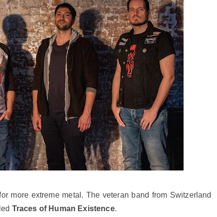
 for more extreme metal. The veteran band from Switzerland
lled
Traces of Human Existence
.