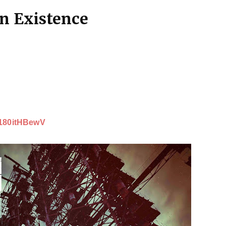
n Existence
180itHBewV