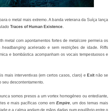
 para o metal mais extremo. A banda veterana da Suíça lança
tulado
Traces of Human Existence
.
ath metal com apontamentos fortes de metalcore permeia os
m
headbanging
acelerado e sem restrições de idade. Riffs
nâmica e bombástica acompanham os vocais tempestuosos e
s mais interventivas (em certos casos, claro) e
Exit
não se
 ao seu descontentamento.
 nunca somos presos a um vortex homogéneo ou entediante,
tes e mais pacíficas como em
Empire
, um dos temas mais
stade e a calma andam de mãos dadas num equilíbrio entre o