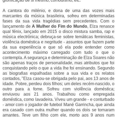
glorificação de si mesmo, comodismo, etc.
A cantora do milénio, e dona de uma das vozes mais
marcantes da música brasileira, sofreu em determinadas
fases da sua vida tragédias sem precedentes. Com o
lançamento de
A Mulher do Fim do Mundo
, Elza renasce
qual fénix, lançado em 2015 o disco mistura samba, rap e
música electrónica; debruça-se sobre temáticas feministas,
violência doméstica e negritude - assuntos que fazem parte
da sua experiência e que só ela pode entender como
acontecimento máximo carregado com tudo o que o
contempla. A segurança e determinação de Elza Soares não
são apenas traços de personalidade, mas atributos que foi
conquistando pelo o que a vida lhe foi ensinando. Segundo
as biografias espalhadas sobre a sua vida e os relatos
contados, "
Elza casou-se obrigada pelo pai, aos 13 anos de 
idade. Pobre, perdeu dois filhos; um deles recém-nascido, o 
outro para a fome. Sofreu com violência doméstica; 
enviuvou aos 21 anos. Trabalhou como empregada 
doméstica, como lavadeira. Viveu um grande - e conturbado 
- amor com o jogador de futebol Mané Garrincha, que ainda 
era casado com outra mulher quando os dois se tornaram 
amantes. Teve um filho com ele, morto aos 9 anos num 