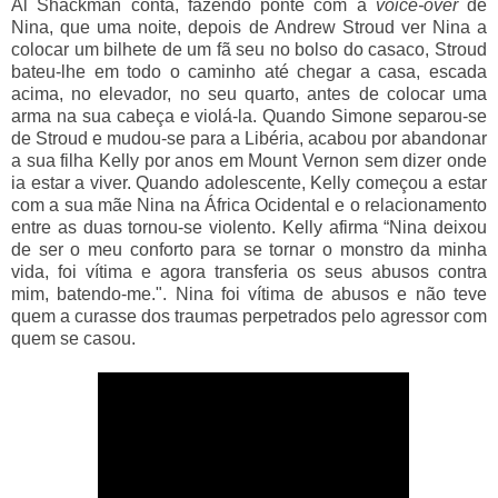
Al Shackman conta, fazendo ponte com a
voice-over
de
Nina, que uma noite, depois de Andrew Stroud ver Nina a
colocar um bilhete de um fã seu no bolso do casaco, Stroud
bateu-lhe em todo o caminho até chegar a casa, escada
acima, no elevador, no seu quarto, antes de colocar uma
arma na sua cabeça e violá-la. Quando Simone separou-se
de Stroud e mudou-se para a Libéria, acabou por abandonar
a sua filha Kelly por anos em Mount Vernon sem dizer onde
ia estar a viver. Quando adolescente, Kelly começou a estar
com a sua mãe Nina na África Ocidental e o relacionamento
entre as duas tornou-se violento. Kelly afirma “Nina deixou
de ser o meu conforto para se tornar o monstro da minha
vida, foi vítima e agora transferia os seus abusos contra
mim, batendo-me.". Nina foi vítima de abusos e não teve
quem a curasse dos traumas perpetrados pelo agressor com
quem se casou.