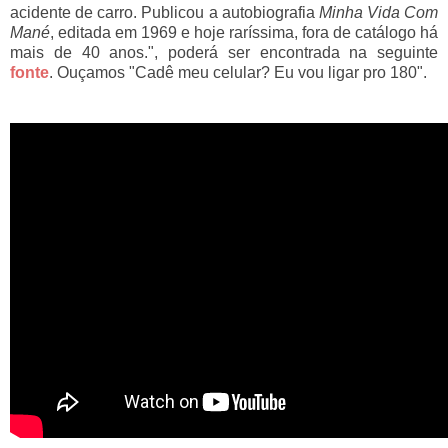
acidente de carro. Publicou a autobiografia 
Minha Vida Com 
Mané
, editada em 1969 e hoje raríssima, fora de catálogo há 
mais de 40 anos.", poderá ser encontrada na seguinte 
fonte
. Ouçamos 
"Cadê meu celular? Eu vou ligar pro 180".