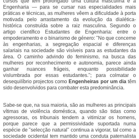
cursos que tem prolongado uma cultura masculina é a
Engenharia — para se cursar nas especialidades mais
práticas e técnicas, as mulheres vêem a dificuldade à porta
motivada pelo arrastamento da evolução da dialética-
histórica construída sobre a raiz masculina. Segundo o
artigo científico
Estudantes de Engenharia: entre o
empoderamento e o binarismo de género:
"
No que concerne
às engenharias, a segregação espacial e diferenças
salariais na sociedade são visíveis para as estudantes da
área. O caminho advindo do feminismo, na busca das
mulheres por reconhecimento e autonomia, parece ainda
ganhar nuances frágeis, enquanto possibilidade
vislumbrada por essas estudantes."; para colmatar o
desequilíbrio projectos como
Engenheiras por um dia
têm
sido desenvolvidos para combater esta predominância.
Sabe-se que, na sua maioria, são as mulheres as principais
vítimas de violência doméstica, quando são tidas como
agressoras, os tribunais tendem a vitimizar os homens,
porque parece que a permissividade suportada numa
espécie de "selecção natural" continua a vigorar, tal como a
sociedade ocidental tem mantido uma conduta paternalista