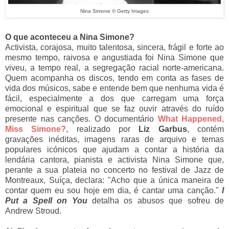
Nina Simone © Getty Images
O que aconteceu a Nina Simone?
Activista, corajosa, muito talentosa, sincera, frágil e forte ao
mesmo tempo, raivosa e angustiada foi Nina Simone que
viveu, a tempo real, a segregação racial norte-americana.
Quem acompanha os discos, tendo em conta as fases de
vida dos músicos, sabe e entende bem que nenhuma vida é
fácil, especialmente a dos que carregam uma força
emocional e espiritual que se faz ouvir através do ruído
presente nas canções. O documentário
What Happened,
Miss Simone?
, realizado por
Liz Garbus
, contém
gravações inéditas, imagens raras de arquivo e temas
populares icónicos que ajudam a contar a história da
lendária cantora, pianista e activista Nina Simone que,
perante a sua plateia no concerto no festival de Jazz de
Montreaux, Suíça, declara: "Acho que a única maneira de
contar quem eu sou hoje em dia, é cantar uma canção."
I
Put a Spell on You
detalha os abusos que sofreu de
Andrew Stroud.