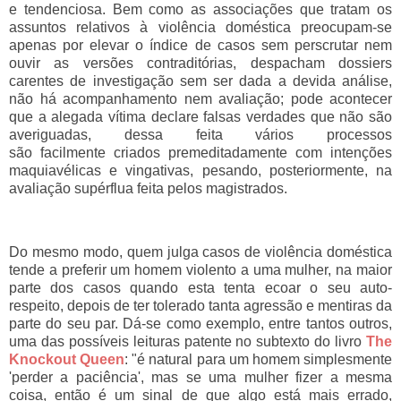
e tendenciosa. Bem como as associações que tratam os
assuntos relativos à violência doméstica preocupam-se
apenas por elevar o índice de casos sem perscrutar nem
ouvir as versões contraditórias, despacham dossiers
carentes de investigação sem ser dada a devida análise,
não há acompanhamento nem avaliação; pode acontecer
que a alegada vítima declare falsas verdades que não são
averiguadas, dessa feita vários processos
são
facilmente
criados premeditadamente com intenções
maquiavélicas e vingativas, pesando, posteriormente, na
avaliação supérflua feita pelos magistrados.
Do mesmo modo, quem julga casos de violência doméstica
tende a preferir um homem violento a uma mulher, na maior
parte dos casos quando esta tenta ecoar o seu auto-
respeito, depois de ter tolerado tanta agressão e mentiras da
parte do seu par. Dá-se como exemplo, entre tantos outros,
uma das possíveis leituras patente no subtexto do livro
The
Knockout Queen
: "é natural para um homem simplesmente
'perder a paciência', mas se uma mulher fizer a mesma
coisa, então é um sinal de que algo está mais errado,