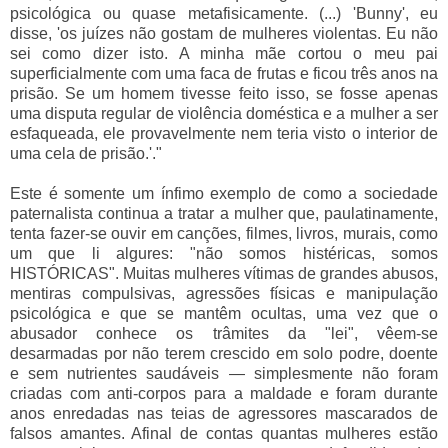
psicológica ou quase metafisicamente. (...) 'Bunny', eu
disse, 'os juízes não gostam de mulheres violentas. Eu não
sei como dizer isto. A minha mãe cortou o meu pai
superficialmente com uma faca de frutas e ficou três anos na
prisão. Se um homem tivesse feito isso, se fosse apenas
uma disputa regular de violência doméstica e a mulher a ser
esfaqueada, ele provavelmente nem teria visto o interior de
uma cela de prisão.'."
Este é somente um ínfimo exemplo de como a sociedade
paternalista continua a tratar a mulher que, paulatinamente,
tenta fazer-se ouvir em canções, filmes, livros, murais, como
um que li algures:
"não somos histéricas, somos 
HISTÓRICAS". Muitas mulheres vítimas de grandes abusos, 
mentiras compulsivas, agressões físicas e manipulação 
psicológica e que se mantêm ocultas, uma vez que o 
abusador conhece os trâmites da "lei", vêem-se 
desarmadas por não terem crescido em solo podre, doente 
e sem nutrientes saudáveis — simplesmente não foram 
criadas 
com anti-corpos para a maldade e foram durante 
anos enredadas nas teias de agressores mascarados de 
falsos amantes.
 Afinal de contas quantas mulheres estão 