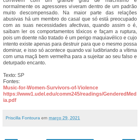
convivem com um grande grau de machismo e 
normalmente os agressores viveram dentro de um padrão 
muito descompensado. 
Na maior parte das relações
abusivas há um membro do casal que só está preocupado
com as suas necessidades afectivas, quando assim o é,
saibam ler os comportamentos tóxicos e façam a ruptura,
pois um doente não tratado é um perigo maquiavélico e cujo
intento existe apenas para destruir para que o mesmo possa
dominar,
e isso só acontece quando vai ludibriando a vítima
com uma maçã bem vermelha para a sujeitar ao seu falso e
deturpado encanto.
Texto: SP
Fontes:
Music-for-Women-Survivors-of-Violence
https://www1.udel.edu/comm245/readings/GenderedMed
ia.pdf
Priscilla Fontoura
em
março 29, 2021