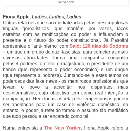
Fionna Apple
Fiona Apple,
Ladies, Ladies, Ladies
Outras relações que são mediatizadas pelas inescrupulosas
línguas "jornalísticas" que mantêm, por vezes, laços
estreitos com as ramificações do poder e influenciam o
presente e o futuro do poder constitucional. Já Pasolini
apresentou o “anti-inferno” com
Salò: 120 dias de Sodoma
– em que um grupo de nazi-fascistas, para cometer as mais
diversas atrocidades, forma uma companhia composta
pelos 4 poderes: o clero, o magistrado, o presidente de um
banco (que representa o poder económico) e um duque
(que representa a nobreza). Juntando-se a estes temos os
poderosos das fake news - os mentirosos profissionais que
levam o povo a acreditar nos disparates mais
desinformativos, cujo objectivo tem como real intenção a
manipulação. Nem todas as relações tempestuosas podem
ser apontadas para um caso de violência doméstica, no
entanto, o poder já referido tornou o assunto tão mediático
que tudo passou a ser encarado como tal.
Numa entrevista à
The New Yorker
, Fiona Apple refere a