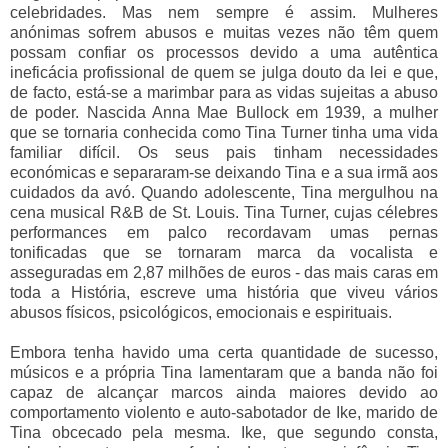
celebridades. Mas nem sempre é assim. Mulheres
anónimas sofrem abusos e muitas vezes não têm quem
possam confiar os processos devido a uma autêntica
ineficácia profissional de quem se julga douto da lei e que,
de facto, está-se a marimbar para as vidas sujeitas a abuso
de poder. Nascida Anna Mae Bullock em 1939, a mulher
que se tornaria conhecida como Tina Turner tinha uma vida
familiar difícil. Os seus pais tinham necessidades
económicas e separaram-se deixando Tina e a sua irmã aos
cuidados da avó. Quando adolescente, Tina mergulhou na
cena musical R&B de St. Louis. Tina Turner, cujas célebres
performances em palco recordavam umas pernas
tonificadas que se tornaram marca da vocalista e
asseguradas em 2,87 milhões de euros - das mais caras em
toda a História, escreve uma história que viveu vários
abusos físicos, psicológicos, emocionais e espirituais.
Embora tenha havido uma certa quantidade de sucesso,
músicos e a própria Tina lamentaram que a banda não foi
capaz de alcançar marcos ainda maiores devido ao
comportamento violento e auto-sabotador de Ike, marido de
Tina obcecado pela mesma. Ike, que segundo consta,