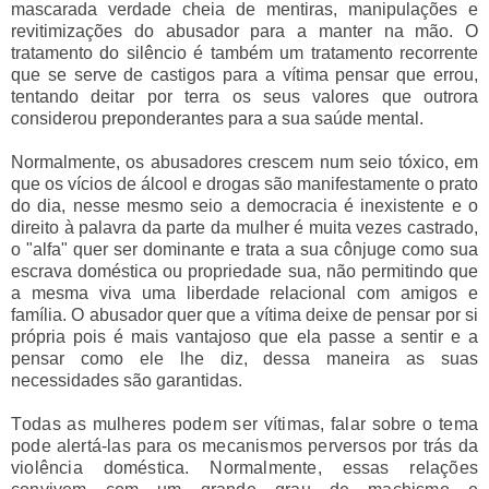
mascarada verdade cheia de mentiras, manipulações e
revitimizações do abusador para a manter na mão. O
tratamento do silêncio é também um tratamento recorrente
que se serve de castigos para a vítima pensar que errou,
tentando deitar por terra os seus valores que outrora
considerou preponderantes para a sua saúde mental.
Normalmente, os abusadores crescem num seio tóxico, em
que os vícios de álcool e drogas são manifestamente o prato
do dia, nesse mesmo seio a democracia é inexistente e o
direito à palavra da parte da mulher é muita vezes castrado,
o "alfa" quer ser dominante e trata a sua cônjuge como sua
escrava doméstica ou propriedade sua, não permitindo que
a mesma viva uma liberdade relacional com amigos e
família. O abusador quer que a vítima deixe de pensar por si
própria pois é mais vantajoso que ela passe a sentir e a
pensar como ele lhe diz, dessa maneira as suas
necessidades são garantidas.
T
odas as mulheres podem ser vítimas, falar sobre o tema 
pode alertá-las para os mecanismos perversos por trás da 
violência doméstica. Normalmente, essas relações 